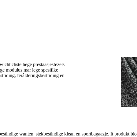
 wichtichste hege prestaasjesfezels
 hege modulus mar lege spesifike
striding, ferâlderingsbestriding en
jbestindige wanten, stekbestindige klean en sportbagaazje. It produkt b