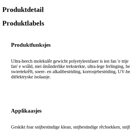
Produktdetail
Produktlabels
Produktfunksjes
Ultra-heech molekulêr gewicht polyetyleenfaser is ien fan 'e trije
fan' e wrâld, mei útsûnderlike treksterkte, ultra-lege ferlinging,
swiertekrêft, soere- en alkalibestriding, korrosjebestriding, UV-be
diëlektryske isolaasje.
Applikaasjes
Geskikt foar snijbestindige klean, snijbestindige rêchsekken, sni