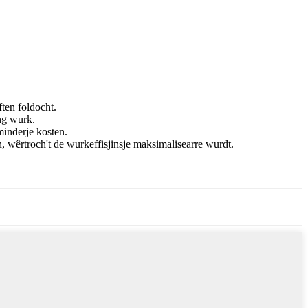
ten foldocht.
ang wurk.
minderje kosten.
, wêrtroch't de wurkeffisjinsje maksimalisearre wurdt.