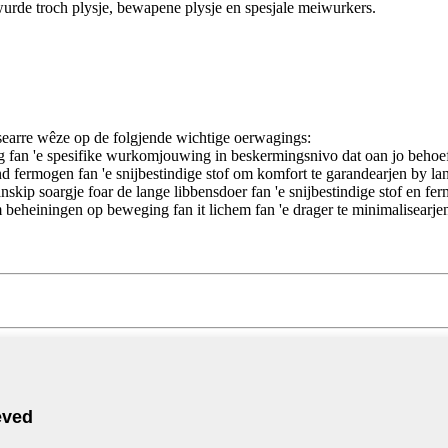
wurde troch plysje, bewapene plysje en spesjale meiwurkers.
basearre wêze op de folgjende wichtige oerwagings:
ng fan 'e spesifike wurkomjouwing in beskermingsnivo dat oan jo behoef
end fermogen fan 'e snijbestindige stof om komfort te garandearjen by l
kip soargje foar de lange libbensdoer fan 'e snijbestindige stof en fer
 beheiningen op beweging fan it lichem fan 'e drager te minimalisearjen