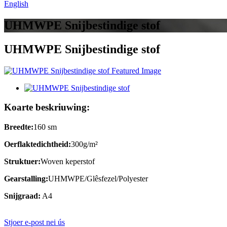
English
UHMWPE Snijbestindige stof
UHMWPE Snijbestindige stof
Koarte beskriuwing:
Breedte:
160 sm
Oerflaktedichtheid:
300g/m²
Struktuer:
Woven keperstof
Gearstalling:
UHMWPE/Glêsfezel/Polyester
Snijgraad:
A4
Stjoer e-post nei ús