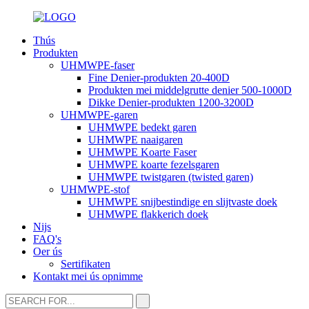
Thús
Produkten
UHMWPE-faser
Fine Denier-produkten 20-400D
Produkten mei middelgrutte denier 500-1000D
Dikke Denier-produkten 1200-3200D
UHMWPE-garen
UHMWPE bedekt garen
UHMWPE naaigaren
UHMWPE Koarte Faser
UHMWPE koarte fezelsgaren
UHMWPE twistgaren (twisted garen)
UHMWPE-stof
UHMWPE snijbestindige en slijtvaste doek
UHMWPE flakkerich doek
Nijs
FAQ's
Oer ús
Sertifikaten
Kontakt mei ús opnimme