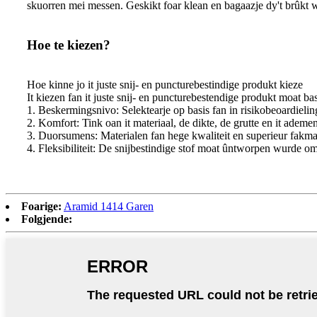
skuorren mei messen. Geskikt foar klean en bagaazje dy't brûkt 
Hoe te kiezen?
Hoe kinne jo it juste snij- en puncturebestindige produkt kieze
It kiezen fan it juste snij- en puncturebestendige produkt moat 
1. Beskermingsnivo: Selektearje op basis fan in risikobeoardieli
2. Komfort: Tink oan it materiaal, de dikte, de grutte en it adem
3. Duorsumens: Materialen fan hege kwaliteit en superieur fakmans
4. Fleksibiliteit: De snijbestindige stof moat ûntworpen wurde om
Foarige:
Aramid 1414 Garen
Folgjende: