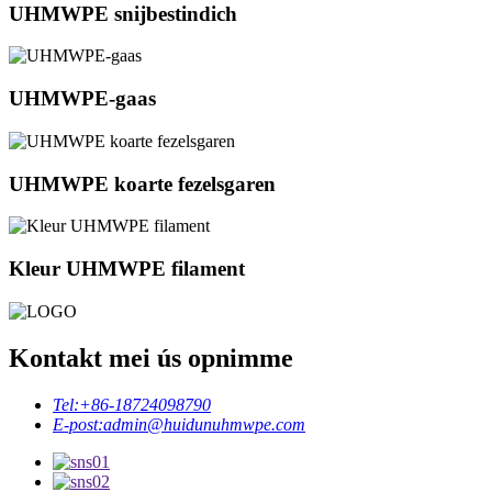
UHMWPE snijbestindich
UHMWPE-gaas
UHMWPE koarte fezelsgaren
Kleur UHMWPE filament
Kontakt mei ús opnimme
Tel:
+86-18724098790
E-post:
admin@huidunuhmwpe.com